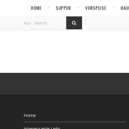
HOME
SUPPEN
VORSPEISE
HAU
Home
/
Kerntemperaturen
Home
Interessante Links