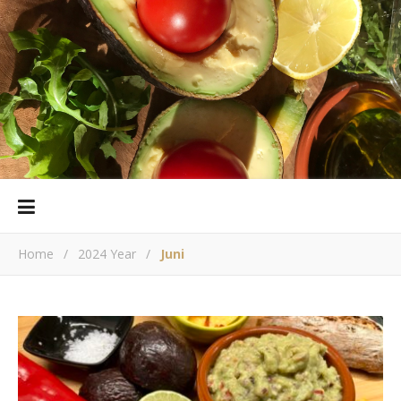
Home
/
2024 Year
/
Juni