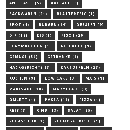
ANTIPASTI
(5)
AUFLAUF
(8)
BACKWAREN
(21)
BLÄTTERTEIG
(1)
BROT
(4)
BURGER
(14)
DESSERT
(9)
DIP
(12)
EIS
(1)
FISCH
(20)
FLAMMKUCHEN
(1)
GEFLÜGEL
(9)
GEMÜSE
(56)
GETRÄNKE
(1)
HACKGERICHTE
(3)
KARTOFFELN
(23)
KUCHEN
(9)
LOW CARB
(3)
MAIS
(1)
MARINADE
(10)
MARMELADE
(3)
OMLETT
(1)
PASTA
(11)
PIZZA
(1)
REIS
(3)
RIND
(13)
SALAT
(25)
SCHASCHLIK
(1)
SCHMORGERICHT
(1)