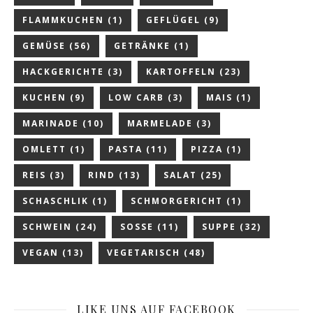
FLAMMKUCHEN
(1)
GEFLÜGEL
(9)
GEMÜSE
(56)
GETRÄNKE
(1)
HACKGERICHTE
(3)
KARTOFFELN
(23)
KUCHEN
(9)
LOW CARB
(3)
MAIS
(1)
MARINADE
(10)
MARMELADE
(3)
OMLETT
(1)
PASTA
(11)
PIZZA
(1)
REIS
(3)
RIND
(13)
SALAT
(25)
SCHASCHLIK
(1)
SCHMORGERICHT
(1)
SCHWEIN
(24)
SOSSE
(11)
SUPPE
(32)
VEGAN
(13)
VEGETARISCH
(48)
LIKE UNS AUF FACEBOOK