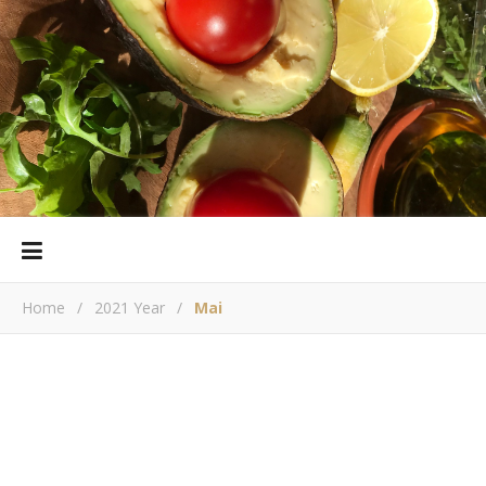
Home
/
2021 Year
/
Mai