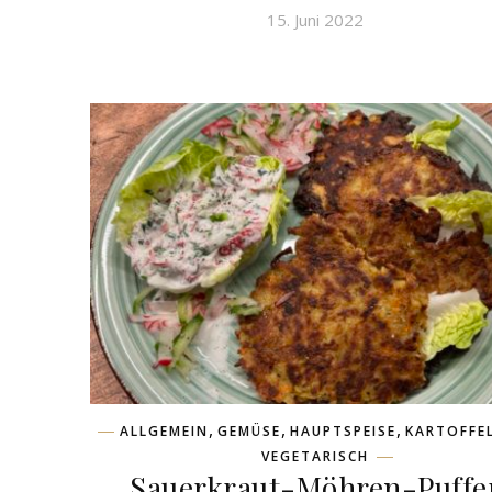
15. Juni 2022
,
,
,
ALLGEMEIN
GEMÜSE
HAUPTSPEISE
KARTOFFE
VEGETARISCH
Sauerkraut-Möhren-Puffe