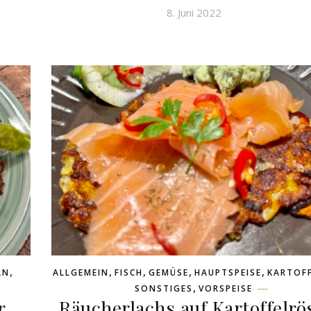
8. Juni 2022
,
,
,
,
,
LN
ALLGEMEIN
FISCH
GEMÜSE
HAUPTSPEISE
KARTOF
,
SONSTIGES
VORSPEISE
r
Räucherlachs auf Kartoffelrös