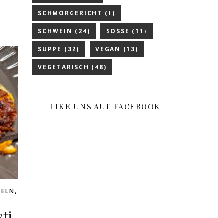
SCHMORGERICHT
(1)
SCHWEIN
(24)
SOSSE
(11)
SUPPE
(32)
VEGAN
(13)
VEGETARISCH
(48)
LIKE UNS AUF FACEBOOK
,
FELN
ti