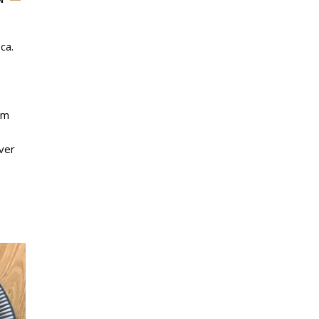
ca.
im
ver