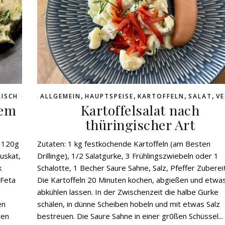
,
,
,
,
ISCH
ALLGEMEIN
HAUPTSPEISE
KARTOFFELN
SALAT
V
dem
Kartoffelsalat nach
thüringischer Art
, 120g
Zutaten: 1 kg festkochende Kartoffeln (am Besten
uskat,
Drillinge), 1/2 Salatgurke, 3 Frühlingszwiebeln oder 1
k
Schalotte, 1 Becher Saure Sahne, Salz, Pfeffer Zuberei
(Feta
Die Kartoffeln 20 Minuten kochen, abgießen und etwa
abkühlen lassen. In der Zwischenzeit die halbe Gurke
en
schälen, in dünne Scheiben hobeln und mit etwas Salz
ten
bestreuen. Die Saure Sahne in einer gr0ßen Schüssel...