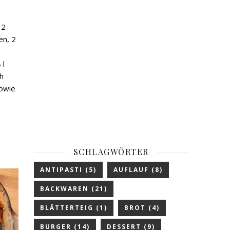
 2
en, 2
 l
h
owie
SCHLAGWÖRTER
ANTIPASTI
(5)
AUFLAUF
(8)
BACKWAREN
(21)
BLÄTTERTEIG
(1)
BROT
(4)
BURGER
(14)
DESSERT
(9)