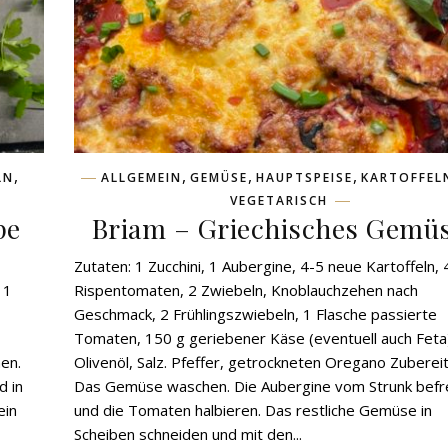
,
,
,
,
LN
ALLGEMEIN
GEMÜSE
HAUPTSPEISE
KARTOFFEL
VEGETARISCH
pe
Briam – Griechisches Gemü
Zutaten: 1 Zucchini, 1 Aubergine, 4-5 neue Kartoffeln, 
 1
Rispentomaten, 2 Zwiebeln, Knoblauchzehen nach
Geschmack, 2 Frühlingszwiebeln, 1 Flasche passierte
Tomaten, 150 g geriebener Käse (eventuell auch Feta
en.
Olivenöl, Salz. Pfeffer, getrockneten Oregano Zuberei
d in
Das Gemüse waschen. Die Aubergine vom Strunk befr
ein
und die Tomaten halbieren. Das restliche Gemüse in
Scheiben schneiden und mit den...