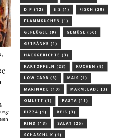
DIP
(12)
EIS
(1)
FISCH
(20)
FLAMMKUCHEN
(1)
GEFLÜGEL
(9)
GEMÜSE
(56)
GETRÄNKE
(1)
,
N
HACKGERICHTE
(3)
KARTOFFELN
(23)
KUCHEN
(9)
se
LOW CARB
(3)
MAIS
(1)
4
MARINADE
(10)
MARMELADE
(3)
OMLETT
(1)
PASTA
(11)
),
tung:
PIZZA
(1)
REIS
(3)
eien
RIND
(13)
SALAT
(25)
SCHASCHLIK
(1)