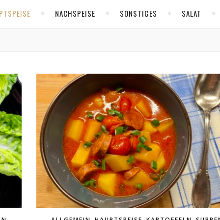
PTSPEISE
NACHSPEISE
SONSTIGES
SALAT
,
,
,
,
LN
ALLGEMEIN
HAUPTSPEISE
KARTOFFELN
SUPPE