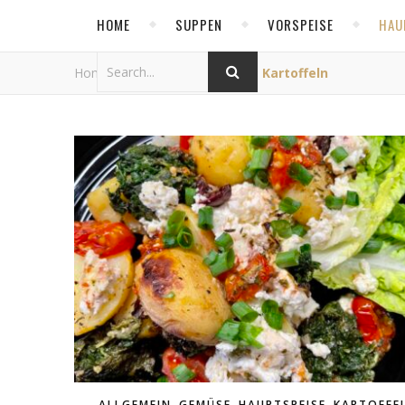
HOME
SUPPEN
VORSPEISE
HAU
Home
/
Category Archives: Kartoffeln
,
,
,
ALLGEMEIN
GEMÜSE
HAUPTSPEISE
KARTOFFE