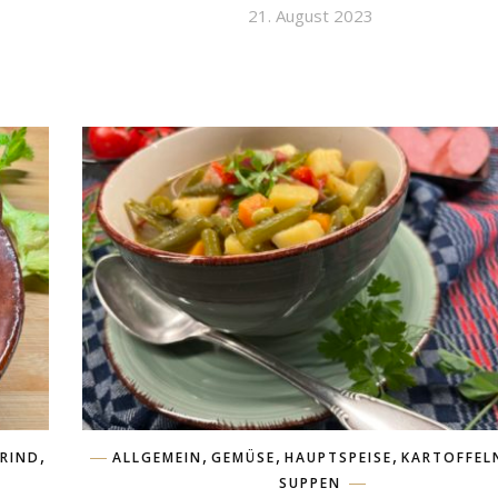
21. August 2023
,
,
,
,
RIND
ALLGEMEIN
GEMÜSE
HAUPTSPEISE
KARTOFFEL
SUPPEN