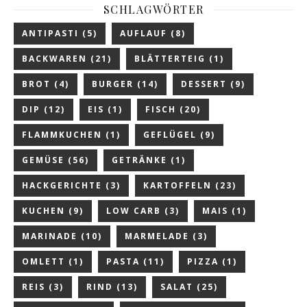
SCHLAGWÖRTER
ANTIPASTI
(5)
AUFLAUF
(8)
BACKWAREN
(21)
BLÄTTERTEIG
(1)
BROT
(4)
BURGER
(14)
DESSERT
(9)
DIP
(12)
EIS
(1)
FISCH
(20)
FLAMMKUCHEN
(1)
GEFLÜGEL
(9)
GEMÜSE
(56)
GETRÄNKE
(1)
HACKGERICHTE
(3)
KARTOFFELN
(23)
KUCHEN
(9)
LOW CARB
(3)
MAIS
(1)
MARINADE
(10)
MARMELADE
(3)
OMLETT
(1)
PASTA
(11)
PIZZA
(1)
REIS
(3)
RIND
(13)
SALAT
(25)