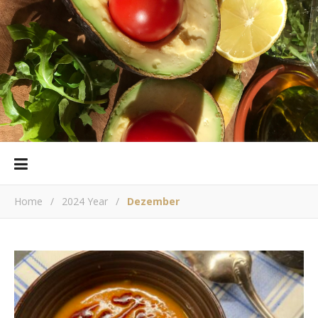
Home
/
2024 Year
/
Dezember