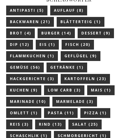
ANTIPASTI
(5)
AUFLAUF
(8)
BACKWAREN
(21)
BLÄTTERTEIG
(1)
BROT
(4)
BURGER
(14)
DESSERT
(9)
DIP
(12)
EIS
(1)
FISCH
(20)
FLAMMKUCHEN
(1)
GEFLÜGEL
(9)
GEMÜSE
(56)
GETRÄNKE
(1)
HACKGERICHTE
(3)
KARTOFFELN
(23)
KUCHEN
(9)
LOW CARB
(3)
MAIS
(1)
MARINADE
(10)
MARMELADE
(3)
OMLETT
(1)
PASTA
(11)
PIZZA
(1)
REIS
(3)
RIND
(13)
SALAT
(25)
SCHASCHLIK
(1)
SCHMORGERICHT
(1)