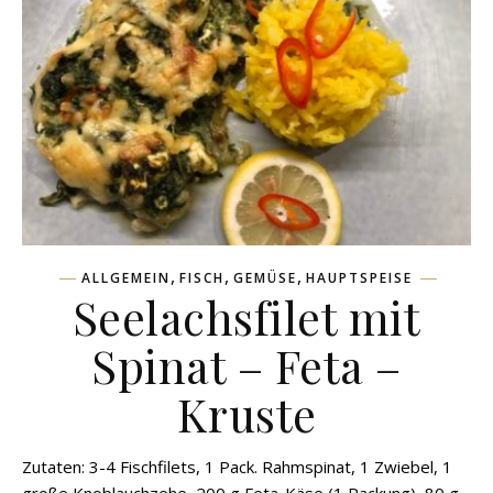
,
,
,
ALLGEMEIN
FISCH
GEMÜSE
HAUPTSPEISE
Seelachsfilet mit
Spinat – Feta –
Kruste
Zutaten: 3-4 Fischfilets, 1 Pack. Rahmspinat, 1 Zwiebel, 1