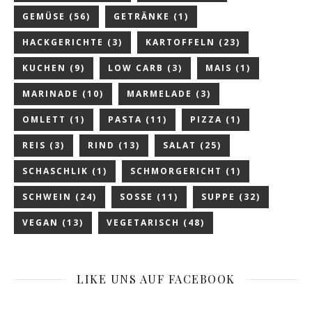
GEMÜSE
(56)
GETRÄNKE
(1)
HACKGERICHTE
(3)
KARTOFFELN
(23)
KUCHEN
(9)
LOW CARB
(3)
MAIS
(1)
MARINADE
(10)
MARMELADE
(3)
OMLETT
(1)
PASTA
(11)
PIZZA
(1)
REIS
(3)
RIND
(13)
SALAT
(25)
SCHASCHLIK
(1)
SCHMORGERICHT
(1)
SCHWEIN
(24)
SOSSE
(11)
SUPPE
(32)
VEGAN
(13)
VEGETARISCH
(48)
LIKE UNS AUF FACEBOOK