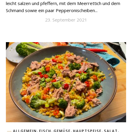
leicht salzen und pfeffern, mit dem Meerrettich und dem
Schmand sowie ein paar Pepperonischeiben...
23. September 2021
,
,
,
,
,
ALLGEMEIN
FISCH
GEMÜSE
HAUPTSPEISE
SALAT