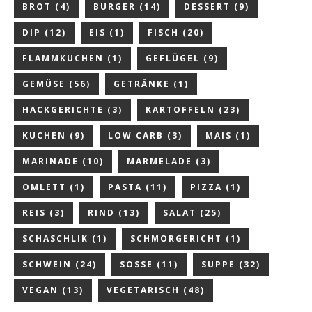
BROT
(4)
BURGER
(14)
DESSERT
(9)
DIP
(12)
EIS
(1)
FISCH
(20)
FLAMMKUCHEN
(1)
GEFLÜGEL
(9)
GEMÜSE
(56)
GETRÄNKE
(1)
HACKGERICHTE
(3)
KARTOFFELN
(23)
KUCHEN
(9)
LOW CARB
(3)
MAIS
(1)
MARINADE
(10)
MARMELADE
(3)
OMLETT
(1)
PASTA
(11)
PIZZA
(1)
REIS
(3)
RIND
(13)
SALAT
(25)
SCHASCHLIK
(1)
SCHMORGERICHT
(1)
SCHWEIN
(24)
SOSSE
(11)
SUPPE
(32)
VEGAN
(13)
VEGETARISCH
(48)