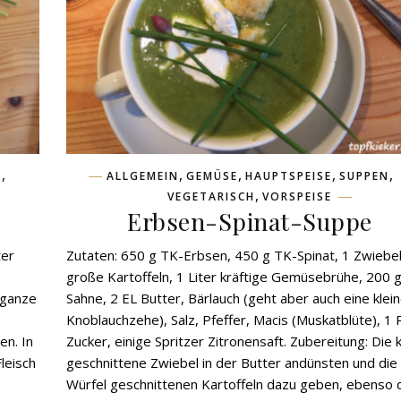
,
,
,
,
,
N
ALLGEMEIN
GEMÜSE
HAUPTSPEISE
SUPPEN
,
VEGETARISCH
VORSPEISE
Erbsen-Spinat-Suppe
ter
Zutaten: 650 g TK-Erbsen, 450 g TK-Spinat, 1 Zwiebel
große Kartoffeln, 1 Liter kräftige Gemüsebrühe, 200 
 ganze
Sahne, 2 EL Butter, Bärlauch (geht aber auch eine klei
Knoblauchzehe), Salz, Pfeffer, Macis (Muskatblüte), 1 
en. In
Zucker, einige Spritzer Zitronensaft. Zubereitung: Die k
leisch
geschnittene Zwiebel in der Butter andünsten und die 
Würfel geschnittenen Kartoffeln dazu geben, ebenso 