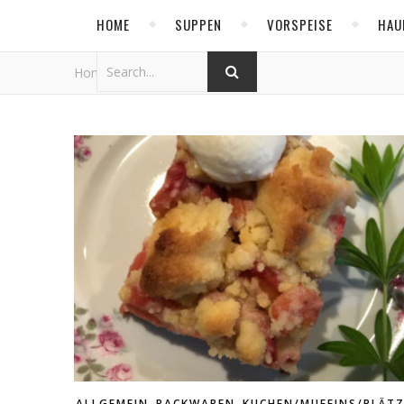
HOME
SUPPEN
VORSPEISE
HAU
Home
/
2019 Year
/
Mai
,
,
ALLGEMEIN
BACKWAREN
KUCHEN/MUFFINS/PLÄT