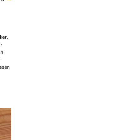
ker,
e
en
f
besen