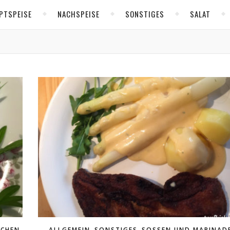
PTSPEISE
NACHSPEISE
SONSTIGES
SALAT
,
,
,
ZCHEN
ALLGEMEIN
SONSTIGES
SOSSEN UND MARINADE