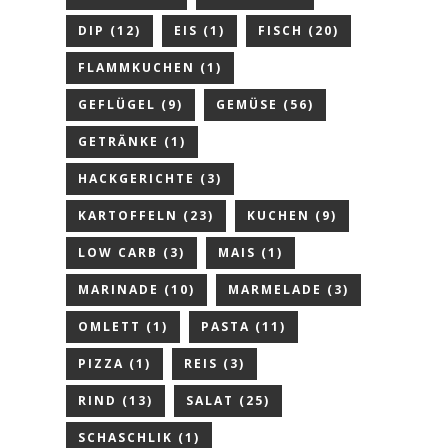
DIP
(12)
EIS
(1)
FISCH
(20)
FLAMMKUCHEN
(1)
GEFLÜGEL
(9)
GEMÜSE
(56)
GETRÄNKE
(1)
HACKGERICHTE
(3)
KARTOFFELN
(23)
KUCHEN
(9)
LOW CARB
(3)
MAIS
(1)
MARINADE
(10)
MARMELADE
(3)
OMLETT
(1)
PASTA
(11)
PIZZA
(1)
REIS
(3)
RIND
(13)
SALAT
(25)
SCHASCHLIK
(1)