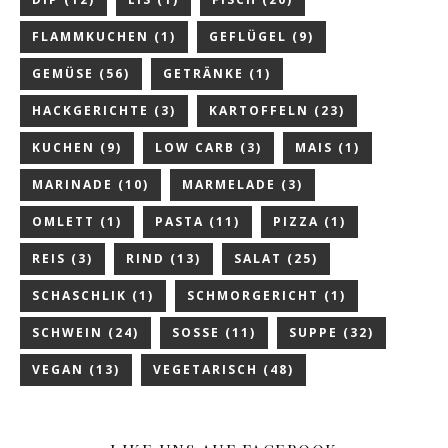
FLAMMKUCHEN
(1)
GEFLÜGEL
(9)
GEMÜSE
(56)
GETRÄNKE
(1)
HACKGERICHTE
(3)
KARTOFFELN
(23)
KUCHEN
(9)
LOW CARB
(3)
MAIS
(1)
MARINADE
(10)
MARMELADE
(3)
OMLETT
(1)
PASTA
(11)
PIZZA
(1)
REIS
(3)
RIND
(13)
SALAT
(25)
SCHASCHLIK
(1)
SCHMORGERICHT
(1)
SCHWEIN
(24)
SOSSE
(11)
SUPPE
(32)
VEGAN
(13)
VEGETARISCH
(48)