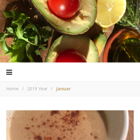
Home
/
2019 Year
/
Januar