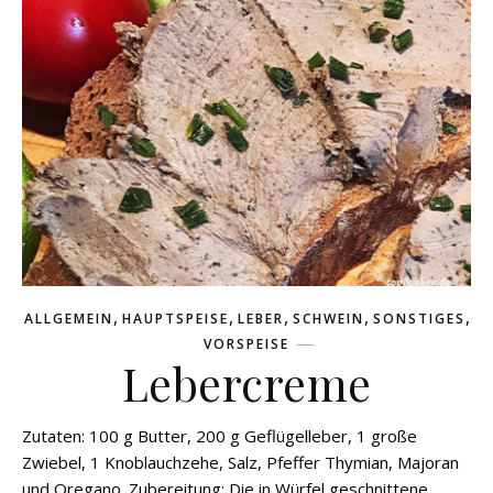
,
,
,
,
,
ALLGEMEIN
HAUPTSPEISE
LEBER
SCHWEIN
SONSTIGES
VORSPEISE
Lebercreme
Zutaten: 100 g Butter, 200 g Geflügelleber, 1 große
Zwiebel, 1 Knoblauchzehe, Salz, Pfeffer Thymian, Majoran
und Oregano. Zubereitung: Die in Würfel geschnittene