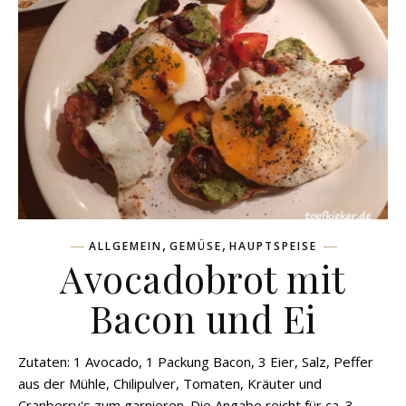
,
,
ALLGEMEIN
GEMÜSE
HAUPTSPEISE
Avocadobrot mit
Bacon und Ei
Zutaten: 1 Avocado, 1 Packung Bacon, 3 Eier, Salz, Peffer
aus der Mühle, Chilipulver, Tomaten, Kräuter und
Cranberry's zum garnieren. Die Angabe reicht für ca. 3