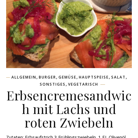
,
,
,
,
,
ALLGEMEIN
BURGER
GEMÜSE
HAUPTSPEISE
SALAT
,
SONSTIGES
VEGETARISCH
Erbsencremesandwic
h mit Lachs und
roten Zwiebeln
Zutaten: Erbsaufstrich 3 Frühlingszwiebeln, 1 EL Olivenöl,