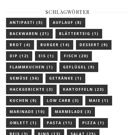
SCHLAGWÖRTER
ANTIPASTI
(5)
AUFLAUF
(8)
BACKWAREN
(21)
BLÄTTERTEIG
(1)
BROT
(4)
BURGER
(14)
DESSERT
(9)
DIP
(12)
EIS
(1)
FISCH
(20)
FLAMMKUCHEN
(1)
GEFLÜGEL
(9)
GEMÜSE
(56)
GETRÄNKE
(1)
HACKGERICHTE
(3)
KARTOFFELN
(23)
KUCHEN
(9)
LOW CARB
(3)
MAIS
(1)
MARINADE
(10)
MARMELADE
(3)
OMLETT
(1)
PASTA
(11)
PIZZA
(1)
REIS
(3)
RIND
(13)
SALAT
(25)