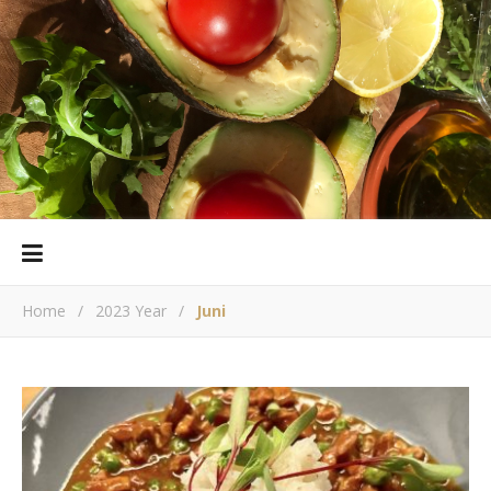
Home
/
2023 Year
/
Juni