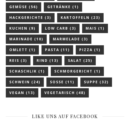
GEMÜSE
(56)
GETRÄNKE
(1)
HACKGERICHTE
(3)
KARTOFFELN
(23)
KUCHEN
(9)
LOW CARB
(3)
MAIS
(1)
MARINADE
(10)
MARMELADE
(3)
OMLETT
(1)
PASTA
(11)
PIZZA
(1)
REIS
(3)
RIND
(13)
SALAT
(25)
SCHASCHLIK
(1)
SCHMORGERICHT
(1)
SCHWEIN
(24)
SOSSE
(11)
SUPPE
(32)
VEGAN
(13)
VEGETARISCH
(48)
LIKE UNS AUF FACEBOOK