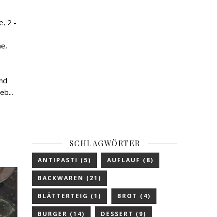
, 2 -
he,
und
b...
SCHLAGWÖRTER
ANTIPASTI
(5)
AUFLAUF
(8)
BACKWAREN
(21)
BLÄTTERTEIG
(1)
BROT
(4)
BURGER
(14)
DESSERT
(9)