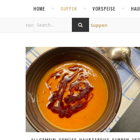
HOME
SUPPEN
VORSPEISE
HAU
Home
/
Category Archives: Suppen
,
,
,
,
ALLGEMEIN
GEMÜSE
HAUPTSPEISE
SUPPEN
VE