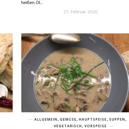
heißen Öl...
27. Februar 2020
,
,
,
,
ALLGEMEIN
GEMÜSE
HAUPTSPEISE
SUPPEN
,
VEGETARISCH
VORSPEISE