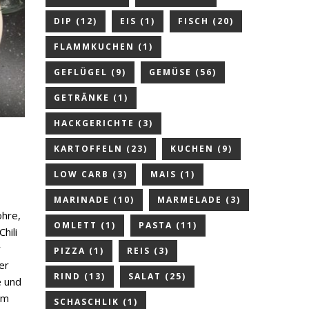
DIP
(12)
EIS
(1)
FISCH
(20)
FLAMMKUCHEN
(1)
GEFLÜGEL
(9)
GEMÜSE
(56)
GETRÄNKE
(1)
HACKGERICHTE
(3)
KARTOFFELN
(23)
KUCHEN
(9)
LOW CARB
(3)
MAIS
(1)
MARINADE
(10)
MARMELADE
(3)
öhre,
OMLETT
(1)
PASTA
(11)
hili
r
PIZZA
(1)
REIS
(3)
er
RIND
(13)
SALAT
(25)
e und
em
SCHASCHLIK
(1)