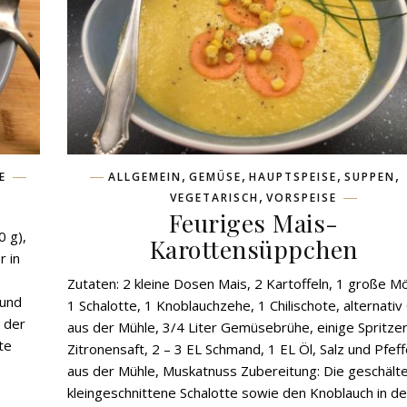
,
,
,
,
E
ALLGEMEIN
GEMÜSE
HAUPTSPEISE
SUPPEN
,
VEGETARISCH
VORSPEISE
Feuriges Mais-
0 g),
Karottensüppchen
r in
Zutaten: 2 kleine Dosen Mais, 2 Kartoffeln, 1 große M
 und
1 Schalotte, 1 Knoblauchzehe, 1 Chilischote, alternativ C
 der
aus der Mühle, 3/4 Liter Gemüsebrühe, einige Spritze
te
Zitronensaft, 2 – 3 EL Schmand, 1 EL Öl, Salz und Pfeff
aus der Mühle, Muskatnuss Zubereitung: Die geschält
kleingeschnittene Schalotte sowie den Knoblauch in d