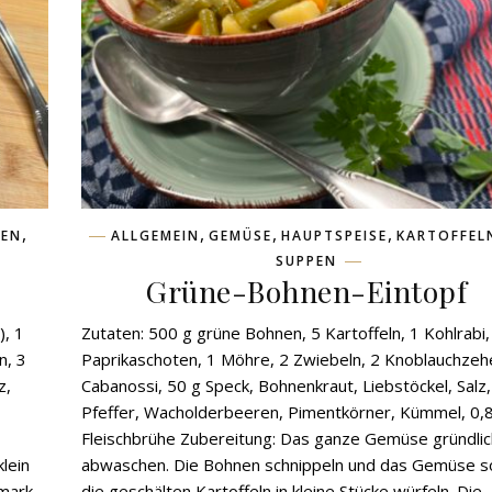
,
,
,
,
PEN
ALLGEMEIN
GEMÜSE
HAUPTSPEISE
KARTOFFEL
SUPPEN
Grüne-Bohnen-Eintopf
), 1
Zutaten: 500 g grüne Bohnen, 5 Kartoffeln, 1 Kohlrabi,
n, 3
Paprikaschoten, 1 Möhre, 2 Zwiebeln, 2 Knoblauchzeh
z,
Cabanossi, 50 g Speck, Bohnenkraut, Liebstöckel, Salz,
Pfeffer, Wacholderbeeren, Pimentkörner, Kümmel, 0,8
Fleischbrühe Zubereitung: Das ganze Gemüse gründlic
lein
abwaschen. Die Bohnen schnippeln und das Gemüse s
nmark
die geschälten Kartoffeln in kleine Stücke würfeln. Die