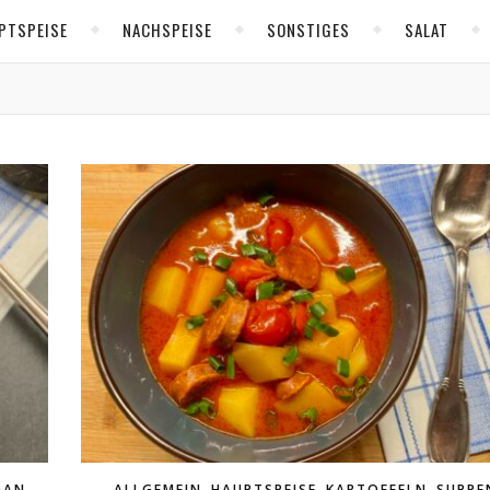
PTSPEISE
NACHSPEISE
SONSTIGES
SALAT
,
,
,
,
GAN
ALLGEMEIN
HAUPTSPEISE
KARTOFFELN
SUPPE