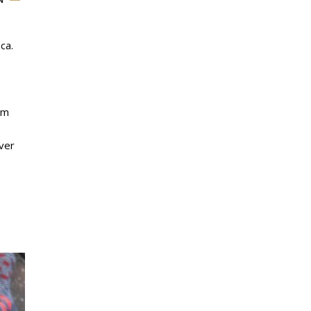
ca.
im
ver