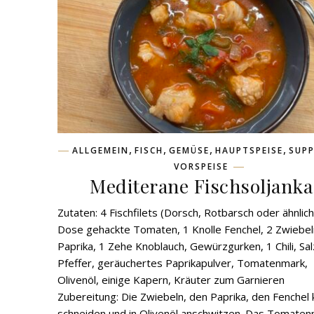
,
,
,
,
ALLGEMEIN
FISCH
GEMÜSE
HAUPTSPEISE
SUP
VORSPEISE
Mediterane Fischsoljanka
Zutaten: 4 Fischfilets (Dorsch, Rotbarsch oder ähnlich
Dose gehackte Tomaten, 1 Knolle Fenchel, 2 Zwiebel
Paprika, 1 Zehe Knoblauch, Gewürzgurken, 1 Chili, Sal
Pfeffer, geräuchertes Paprikapulver, Tomatenmark,
Olivenöl, einige Kapern, Kräuter zum Garnieren
Zubereitung: Die Zwiebeln, den Paprika, den Fenchel k
schneiden und in Olivenöl anschwitzen. Das Tomate