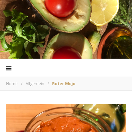
Home
/
Allgemein
/
Roter Mojo