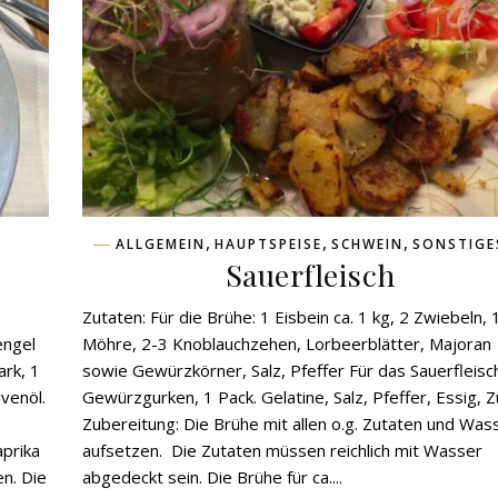
,
,
,
ALLGEMEIN
HAUPTSPEISE
SCHWEIN
SONSTIGE
Sauerfleisch
Zutaten: Für die Brühe: 1 Eisbein ca. 1 kg, 2 Zwiebeln, 
engel
Möhre, 2-3 Knoblauchzehen, Lorbeerblätter, Majoran
ark, 1
sowie Gewürzkörner, Salz, Pfeffer Für das Sauerfleisc
ivenöl.
Gewürzgurken, 1 Pack. Gelatine, Salz, Pfeffer, Essig, 
Zubereitung: Die Brühe mit allen o.g. Zutaten und Was
aprika
aufsetzen. Die Zutaten müssen reichlich mit Wasser
n. Die
abgedeckt sein. Die Brühe für ca....