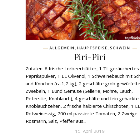
,
,
ALLGEMEIN
HAUPTSPEISE
SCHWEIN
Piri-Piri
Zutaten: 6 frische Lorbeerblätter, 1 TL geräuchertes
Paprikapulver, 1 EL Olivenöl, 1 Schweinebauch mit S
und Knochen (ca.1,2 kg), 2 geschälte grob gewürfelt
Zwiebeln, 1 Bund Gemüse (Sellerie, Möhre, Lauch,
Petersilie, Knoblauch), 4 geschälte und fein gehackte
Knoblauchzehen, 2 frische halbierte Chilischoten, 1 E
Rotweinessig, 700 ml passierte Tomaten, 2 Zweige
Rosmarin, Salz, Pfeffer aus...
15. April 2019