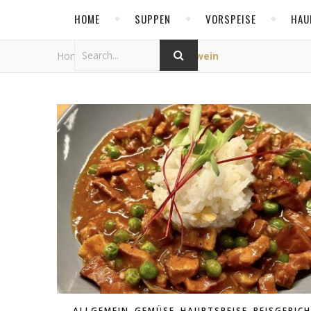
HOME
SUPPEN
VORSPEISE
HAU
Home
/
Tag Archives: Schwein
,
,
,
ALLGEMEIN
GEMÜSE
HAUPTSPEISE
REISGERIC