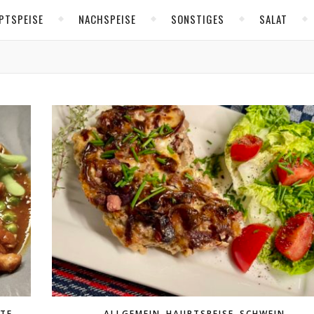
PTSPEISE
NACHSPEISE
SONSTIGES
SALAT
,
,
,
,
HTE
ALLGEMEIN
HAUPTSPEISE
SCHWEIN