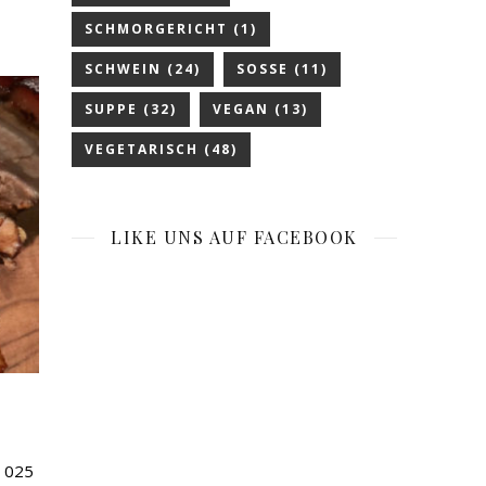
SCHMORGERICHT
(1)
SCHWEIN
(24)
SOSSE
(11)
SUPPE
(32)
VEGAN
(13)
VEGETARISCH
(48)
LIKE UNS AUF FACEBOOK
, 025