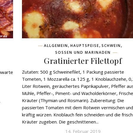
,
,
,
ALLGEMEIN
HAUPTSPEISE
SCHWEIN
SOSSEN UND MARINADEN
Gratinierter Filettopf
Zutaten: 500 g Schweinefilet, 1 Packung passierte
chwarte
Tometen, 1 Mozzarella ca. 125 g, 1 Knoblauchzehe, 0,
e
Liter Rotwein, geräuchertes Paprikapulver, Pfeffer au
Mühle, Pfeffer-, Piment- und Wacholderkörner, Frisch
Kräuter (Thymian und Rosmarin). Zubereitung: Die
L
passierten Tomaten mit dem Rotwein vermischen und 
kräftig würzen. Knoblauch fein schneiden und die frisc
Kräuter zugeben. Die geschnittenen...
14. Februar 2019