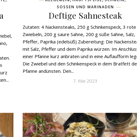
SOSSEN UND MARINADEN
a
Deftige Sahnesteak
Zutaten: 4 Nackensteaks, 250 g Schinkenspeck, 3 rote
Zwiebeln, 200 g saure Sahne, 200 g süße Sahne, Salz,
iebel,
Pfeffer, Paprika (edelsüß) Zubereitung: Die Nackenste
ano,
mit Salz, Pfeffer und dem Paprika würzen. Im Anschlus
einer Pfanne kurz anbraten und in eine Auflaufform leg
aten.
Die Zwiebel und den Schinkenspeck in dem Bratfett de
n
Pfanne andünsten. Den...
kurz
en...
7. Mai 2023