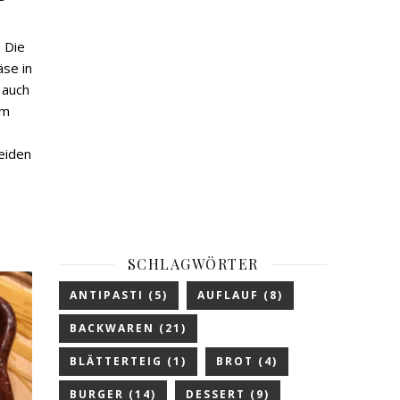
 Die
äse in
 auch
em
eiden
SCHLAGWÖRTER
ANTIPASTI
(5)
AUFLAUF
(8)
BACKWAREN
(21)
BLÄTTERTEIG
(1)
BROT
(4)
BURGER
(14)
DESSERT
(9)