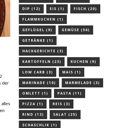
DIP
(12)
EIS
(1)
FISCH
(20)
FLAMMKUCHEN
(1)
GEFLÜGEL
(9)
GEMÜSE
(56)
GETRÄNKE
(1)
HACKGERICHTE
(3)
KARTOFFELN
(23)
KUCHEN
(9)
LOW CARB
(3)
MAIS
(1)
2
s der
MARINADE
(10)
MARMELADE
(3)
e
OMLETT
(1)
PASTA
(11)
alles
PIZZA
(1)
REIS
(3)
hen
RIND
(13)
SALAT
(25)
SCHASCHLIK
(1)