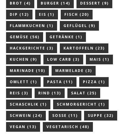
BROT
(4)
BURGER
(14)
DESSERT
(9)
DIP
(12)
EIS
(1)
FISCH
(20)
FLAMMKUCHEN
(1)
GEFLÜGEL
(9)
GEMÜSE
(56)
GETRÄNKE
(1)
HACKGERICHTE
(3)
KARTOFFELN
(23)
KUCHEN
(9)
LOW CARB
(3)
MAIS
(1)
MARINADE
(10)
MARMELADE
(3)
OMLETT
(1)
PASTA
(11)
PIZZA
(1)
REIS
(3)
RIND
(13)
SALAT
(25)
SCHASCHLIK
(1)
SCHMORGERICHT
(1)
SCHWEIN
(24)
SOSSE
(11)
SUPPE
(32)
VEGAN
(13)
VEGETARISCH
(48)