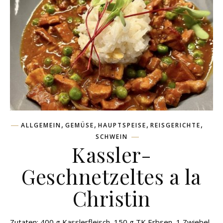
,
,
,
,
ALLGEMEIN
GEMÜSE
HAUPTSPEISE
REISGERICHTE
SCHWEIN
Kassler-
Geschnetzeltes a la
Christin
Zutaten: 400 g Kasslerfleisch, 150 g TK Erbsen, 1 Zwiebel,