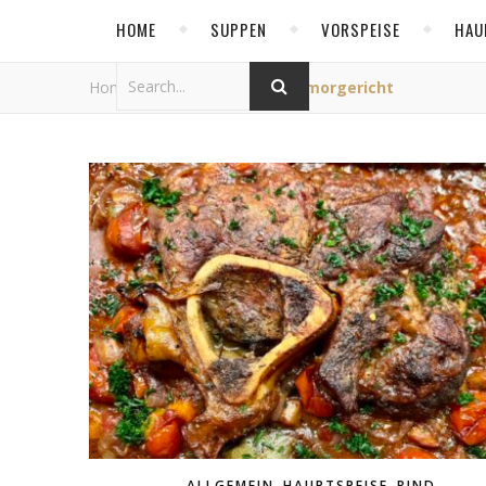
HOME
SUPPEN
VORSPEISE
HAU
Home
/
Tag Archives: Schmorgericht
,
,
ALLGEMEIN
HAUPTSPEISE
RIND