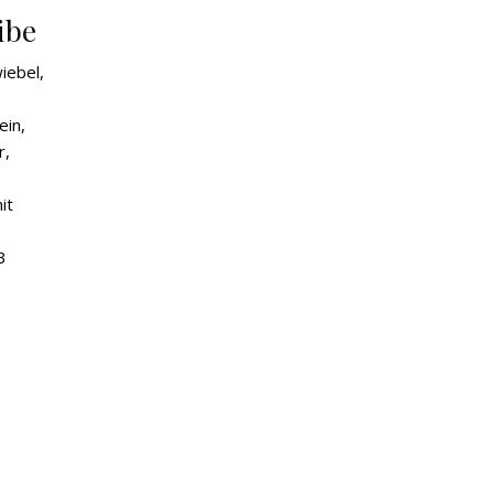
ibe
iebel,
ein,
r,
it
3