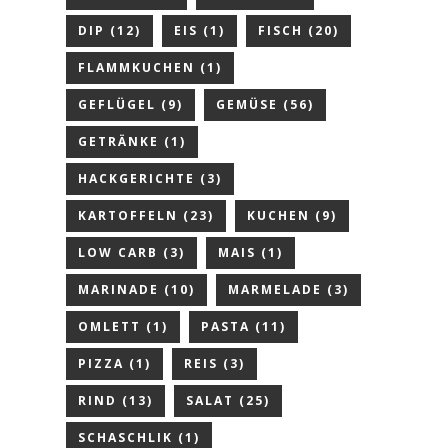
DIP
(12)
EIS
(1)
FISCH
(20)
FLAMMKUCHEN
(1)
GEFLÜGEL
(9)
GEMÜSE
(56)
GETRÄNKE
(1)
HACKGERICHTE
(3)
KARTOFFELN
(23)
KUCHEN
(9)
LOW CARB
(3)
MAIS
(1)
MARINADE
(10)
MARMELADE
(3)
OMLETT
(1)
PASTA
(11)
PIZZA
(1)
REIS
(3)
RIND
(13)
SALAT
(25)
SCHASCHLIK
(1)