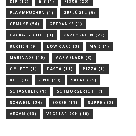
DIP
(12)
EIS
(1)
FISCH
(20)
FLAMMKUCHEN
(1)
GEFLÜGEL
(9)
GEMÜSE
(56)
GETRÄNKE
(1)
HACKGERICHTE
(3)
KARTOFFELN
(23)
KUCHEN
(9)
LOW CARB
(3)
MAIS
(1)
MARINADE
(10)
MARMELADE
(3)
OMLETT
(1)
PASTA
(11)
PIZZA
(1)
REIS
(3)
RIND
(13)
SALAT
(25)
SCHASCHLIK
(1)
SCHMORGERICHT
(1)
SCHWEIN
(24)
SOSSE
(11)
SUPPE
(32)
VEGAN
(13)
VEGETARISCH
(48)