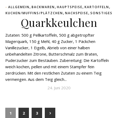
,
,
,
,
ALLGEMEIN
BACKWAREN
HAUPTSPEISE
KARTOFFELN
,
,
KUCHEN/MUFFINS/PLÄTZCHEN
NACHSPEISE
SONSTIGES
Quarkkeulchen
Zutaten: 500 g Pellkartoffeln, 500 g abgetropfter
Magerquark, 150 g Mehl, 40 g Zucker, 1 Päckchen
Vanillezucker, 1 Eigelb, Abrieb von einer halben
unbehandelten Zitrone, Butterschmalz zum Braten,
Puderzucker zum Bestäuben. Zubereitung: Die Kartoffeln
weich kochen, pellen und mit einem Stampfer fein
zerdrücken. Mit den restlichen Zutaten zu einem Teig
vermengen. Aus dem Teig gleich...
24. Juni 2020
1
2
3