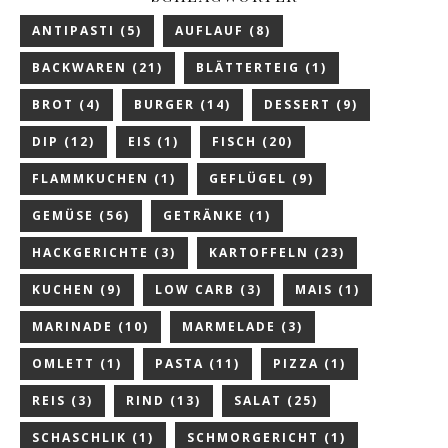
ANTIPASTI
(5)
AUFLAUF
(8)
BACKWAREN
(21)
BLÄTTERTEIG
(1)
BROT
(4)
BURGER
(14)
DESSERT
(9)
DIP
(12)
EIS
(1)
FISCH
(20)
FLAMMKUCHEN
(1)
GEFLÜGEL
(9)
GEMÜSE
(56)
GETRÄNKE
(1)
HACKGERICHTE
(3)
KARTOFFELN
(23)
KUCHEN
(9)
LOW CARB
(3)
MAIS
(1)
MARINADE
(10)
MARMELADE
(3)
OMLETT
(1)
PASTA
(11)
PIZZA
(1)
REIS
(3)
RIND
(13)
SALAT
(25)
SCHASCHLIK
(1)
SCHMORGERICHT
(1)