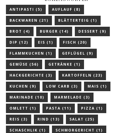
ANTIPASTI
(5)
AUFLAUF
(8)
BACKWAREN
(21)
BLÄTTERTEIG
(1)
BROT
(4)
BURGER
(14)
DESSERT
(9)
DIP
(12)
EIS
(1)
FISCH
(20)
FLAMMKUCHEN
(1)
GEFLÜGEL
(9)
GEMÜSE
(56)
GETRÄNKE
(1)
HACKGERICHTE
(3)
KARTOFFELN
(23)
KUCHEN
(9)
LOW CARB
(3)
MAIS
(1)
MARINADE
(10)
MARMELADE
(3)
OMLETT
(1)
PASTA
(11)
PIZZA
(1)
REIS
(3)
RIND
(13)
SALAT
(25)
SCHASCHLIK
(1)
SCHMORGERICHT
(1)