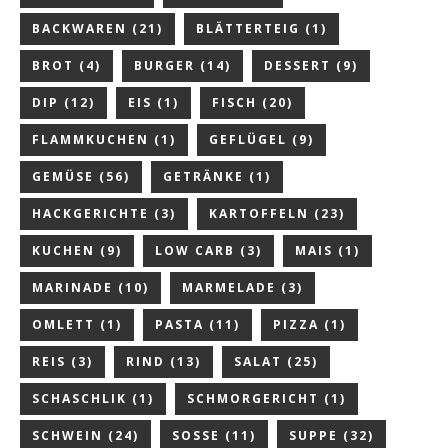
BACKWAREN
(21)
BLÄTTERTEIG
(1)
BROT
(4)
BURGER
(14)
DESSERT
(9)
DIP
(12)
EIS
(1)
FISCH
(20)
FLAMMKUCHEN
(1)
GEFLÜGEL
(9)
GEMÜSE
(56)
GETRÄNKE
(1)
HACKGERICHTE
(3)
KARTOFFELN
(23)
KUCHEN
(9)
LOW CARB
(3)
MAIS
(1)
MARINADE
(10)
MARMELADE
(3)
OMLETT
(1)
PASTA
(11)
PIZZA
(1)
REIS
(3)
RIND
(13)
SALAT
(25)
SCHASCHLIK
(1)
SCHMORGERICHT
(1)
SCHWEIN
(24)
SOSSE
(11)
SUPPE
(32)