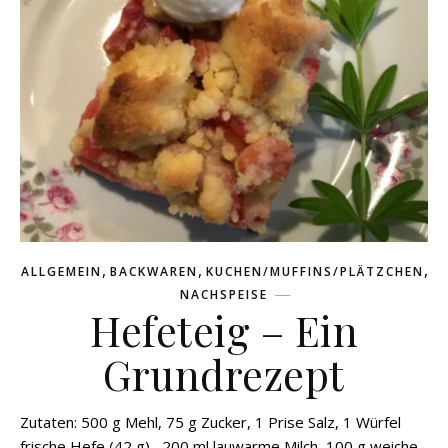
,
,
,
ALLGEMEIN
BACKWAREN
KUCHEN/MUFFINS/PLÄTZCHEN
NACHSPEISE
Hefeteig – Ein
Grundrezept
Zutaten: 500 g Mehl, 75 g Zucker, 1 Prise Salz, 1 Würfel
frische Hefe (42 g) , 200 ml lauwarme Milch, 100 g weiche