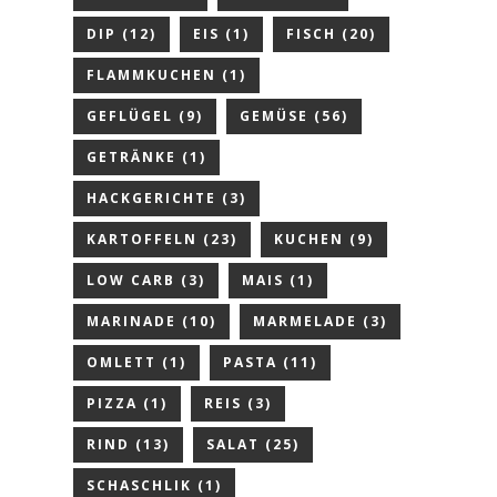
DIP
(12)
EIS
(1)
FISCH
(20)
FLAMMKUCHEN
(1)
GEFLÜGEL
(9)
GEMÜSE
(56)
GETRÄNKE
(1)
HACKGERICHTE
(3)
KARTOFFELN
(23)
KUCHEN
(9)
LOW CARB
(3)
MAIS
(1)
MARINADE
(10)
MARMELADE
(3)
OMLETT
(1)
PASTA
(11)
PIZZA
(1)
REIS
(3)
RIND
(13)
SALAT
(25)
SCHASCHLIK
(1)