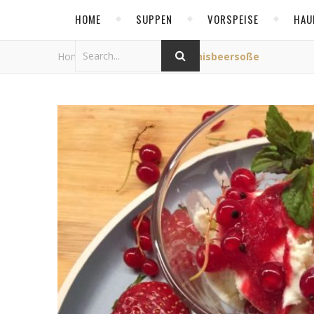
HOME
SUPPEN
VORSPEISE
HAU
Home
/
Allgemein
/
Johannisbeersoße