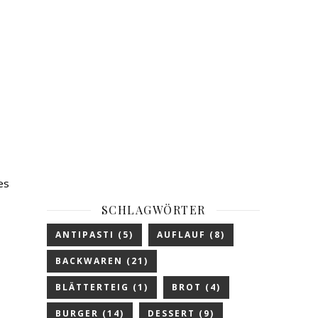
es
SCHLAGWÖRTER
ANTIPASTI
(5)
AUFLAUF
(8)
BACKWAREN
(21)
BLÄTTERTEIG
(1)
BROT
(4)
BURGER
(14)
DESSERT
(9)