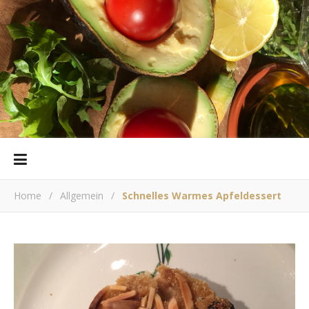
Home
/
Allgemein
/
Schnelles Warmes Apfeldessert