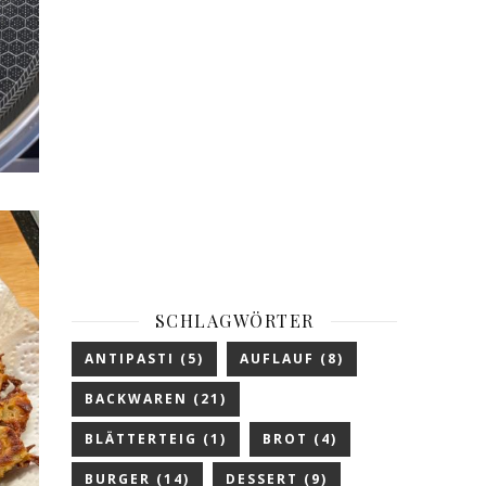
SCHLAGWÖRTER
ANTIPASTI
(5)
AUFLAUF
(8)
BACKWAREN
(21)
BLÄTTERTEIG
(1)
BROT
(4)
BURGER
(14)
DESSERT
(9)