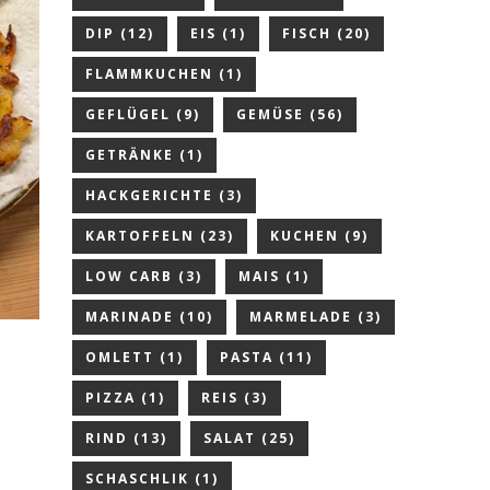
DIP
(12)
EIS
(1)
FISCH
(20)
FLAMMKUCHEN
(1)
GEFLÜGEL
(9)
GEMÜSE
(56)
GETRÄNKE
(1)
HACKGERICHTE
(3)
KARTOFFELN
(23)
KUCHEN
(9)
LOW CARB
(3)
MAIS
(1)
MARINADE
(10)
MARMELADE
(3)
OMLETT
(1)
PASTA
(11)
PIZZA
(1)
REIS
(3)
RIND
(13)
SALAT
(25)
SCHASCHLIK
(1)