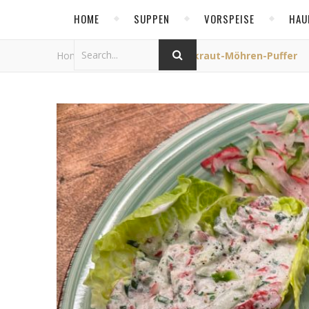
HOME
SUPPEN
VORSPEISE
HAU
Home
/
Allgemein
/
Sauerkraut-Möhren-Puffer