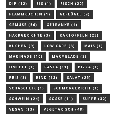
DIP
(12)
EIS
(1)
FISCH
(20)
FLAMMKUCHEN
(1)
GEFLÜGEL
(9)
GEMÜSE
(56)
GETRÄNKE
(1)
HACKGERICHTE
(3)
KARTOFFELN
(23)
KUCHEN
(9)
LOW CARB
(3)
MAIS
(1)
MARINADE
(10)
MARMELADE
(3)
OMLETT
(1)
PASTA
(11)
PIZZA
(1)
REIS
(3)
RIND
(13)
SALAT
(25)
SCHASCHLIK
(1)
SCHMORGERICHT
(1)
SCHWEIN
(24)
SOSSE
(11)
SUPPE
(32)
VEGAN
(13)
VEGETARISCH
(48)