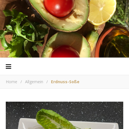
Home
/
Allgemein
/
Erdnuss-Soße