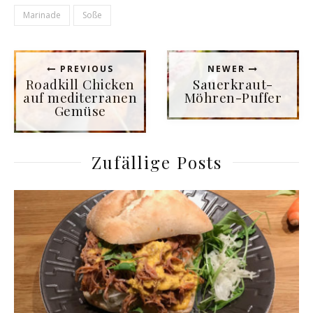
Marinade
Soße
PREVIOUS
NEWER
Roadkill Chicken
Sauerkraut-
auf mediterranen
Möhren-Puffer
Gemüse
Zufällige Posts