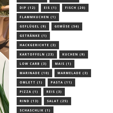
DIP
(12)
EIS
(1)
FISCH
(20)
FLAMMKUCHEN
(1)
GEFLÜGEL
(9)
GEMÜSE
(56)
GETRÄNKE
(1)
HACKGERICHTE
(3)
KARTOFFELN
(23)
KUCHEN
(9)
LOW CARB
(3)
MAIS
(1)
MARINADE
(10)
MARMELADE
(3)
OMLETT
(1)
PASTA
(11)
PIZZA
(1)
REIS
(3)
RIND
(13)
SALAT
(25)
SCHASCHLIK
(1)