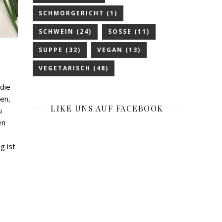
SCHMORGERICHT
(1)
SCHWEIN
(24)
SOSSE
(11)
SUPPE
(32)
VEGAN
(13)
VEGETARISCH
(48)
 die
en,
LIKE UNS AUF FACEBOOK
u
en
g ist