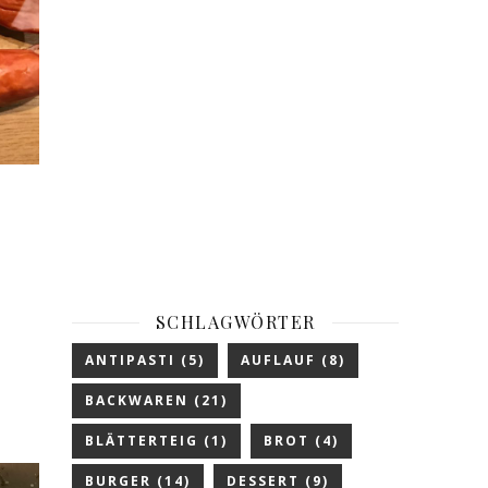
SCHLAGWÖRTER
ANTIPASTI
(5)
AUFLAUF
(8)
BACKWAREN
(21)
BLÄTTERTEIG
(1)
BROT
(4)
BURGER
(14)
DESSERT
(9)