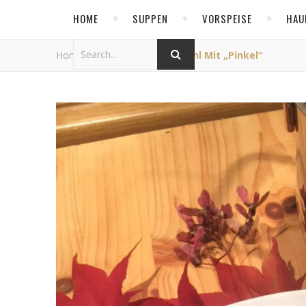
HOME
SUPPEN
VORSPEISE
HAU
Home
/
Gemüse
/
Grünkohl Mit „Pinkel“