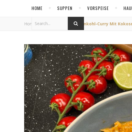
HOME
SUPPEN
VORSPEISE
HAU
Home
/
Allgemein
/
Blumenkohl-Curry Mit Kokos