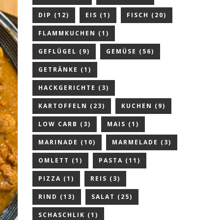
DIP
(12)
EIS
(1)
FISCH
(20)
FLAMMKUCHEN
(1)
GEFLÜGEL
(9)
GEMÜSE
(56)
GETRÄNKE
(1)
HACKGERICHTE
(3)
KARTOFFELN
(23)
KUCHEN
(9)
LOW CARB
(3)
MAIS
(1)
MARINADE
(10)
MARMELADE
(3)
OMLETT
(1)
PASTA
(11)
PIZZA
(1)
REIS
(3)
RIND
(13)
SALAT
(25)
SCHASCHLIK
(1)