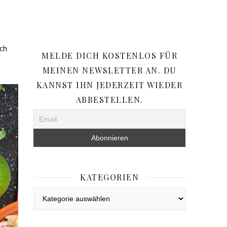
ch
MELDE DICH KOSTENLOS FÜR
MEINEN NEWSLETTER AN. DU
KANNST IHN JEDERZEIT WIEDER
ABBESTELLEN.
KATEGORIEN
Kategorien