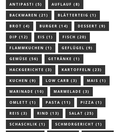
ANTIPASTI
(5)
AUFLAUF
(8)
BACKWAREN
(21)
BLÄTTERTEIG
(1)
BROT
(4)
BURGER
(14)
DESSERT
(9)
DIP
(12)
EIS
(1)
FISCH
(20)
FLAMMKUCHEN
(1)
GEFLÜGEL
(9)
GEMÜSE
(56)
GETRÄNKE
(1)
HACKGERICHTE
(3)
KARTOFFELN
(23)
KUCHEN
(9)
LOW CARB
(3)
MAIS
(1)
MARINADE
(10)
MARMELADE
(3)
OMLETT
(1)
PASTA
(11)
PIZZA
(1)
REIS
(3)
RIND
(13)
SALAT
(25)
SCHASCHLIK
(1)
SCHMORGERICHT
(1)