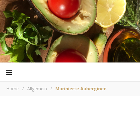
Home
/
Allgemein
/
Marinierte Auberginen