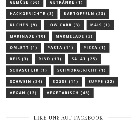
GEMÜSE
(56)
GETRÄNKE
(1)
HACKGERICHTE
(3)
KARTOFFELN
(23)
KUCHEN
(9)
LOW CARB
(3)
MAIS
(1)
MARINADE
(10)
MARMELADE
(3)
OMLETT
(1)
PASTA
(11)
PIZZA
(1)
REIS
(3)
RIND
(13)
SALAT
(25)
SCHASCHLIK
(1)
SCHMORGERICHT
(1)
SCHWEIN
(24)
SOSSE
(11)
SUPPE
(32)
VEGAN
(13)
VEGETARISCH
(48)
LIKE UNS AUF FACEBOOK