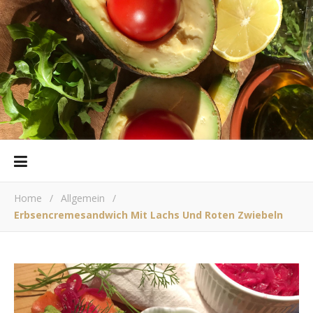
Home
/
Allgemein
/
Erbsencremesandwich Mit Lachs Und Roten Zwiebeln