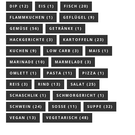
DIP
(12)
EIS
(1)
FISCH
(20)
FLAMMKUCHEN
(1)
GEFLÜGEL
(9)
GEMÜSE
(56)
GETRÄNKE
(1)
HACKGERICHTE
(3)
KARTOFFELN
(23)
KUCHEN
(9)
LOW CARB
(3)
MAIS
(1)
MARINADE
(10)
MARMELADE
(3)
OMLETT
(1)
PASTA
(11)
PIZZA
(1)
REIS
(3)
RIND
(13)
SALAT
(25)
SCHASCHLIK
(1)
SCHMORGERICHT
(1)
SCHWEIN
(24)
SOSSE
(11)
SUPPE
(32)
VEGAN
(13)
VEGETARISCH
(48)