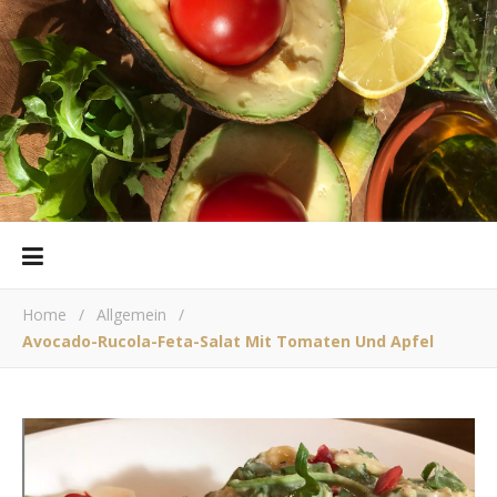
Home
/
Allgemein
/
Avocado-Rucola-Feta-Salat Mit Tomaten Und Apfel