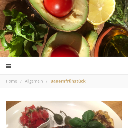
Home
/
Allgemein
/
Bauernfrühstück