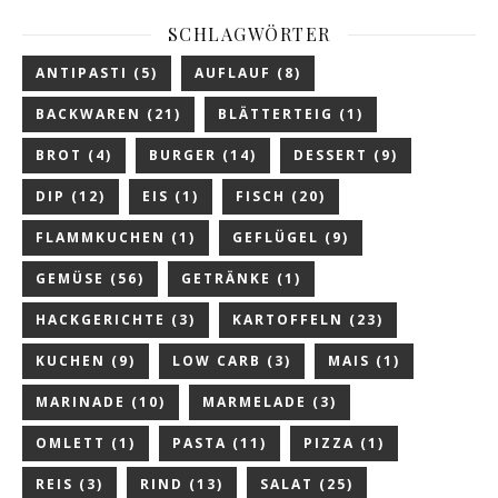
SCHLAGWÖRTER
ANTIPASTI
(5)
AUFLAUF
(8)
BACKWAREN
(21)
BLÄTTERTEIG
(1)
BROT
(4)
BURGER
(14)
DESSERT
(9)
DIP
(12)
EIS
(1)
FISCH
(20)
FLAMMKUCHEN
(1)
GEFLÜGEL
(9)
GEMÜSE
(56)
GETRÄNKE
(1)
HACKGERICHTE
(3)
KARTOFFELN
(23)
KUCHEN
(9)
LOW CARB
(3)
MAIS
(1)
MARINADE
(10)
MARMELADE
(3)
OMLETT
(1)
PASTA
(11)
PIZZA
(1)
REIS
(3)
RIND
(13)
SALAT
(25)