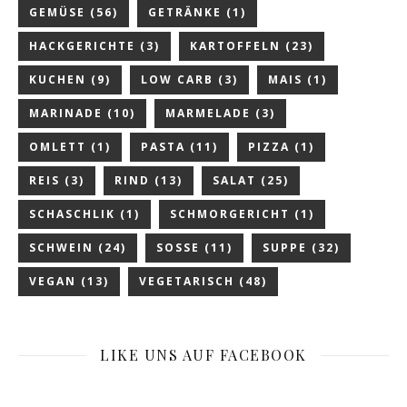
GEMÜSE
(56)
GETRÄNKE
(1)
HACKGERICHTE
(3)
KARTOFFELN
(23)
KUCHEN
(9)
LOW CARB
(3)
MAIS
(1)
MARINADE
(10)
MARMELADE
(3)
OMLETT
(1)
PASTA
(11)
PIZZA
(1)
REIS
(3)
RIND
(13)
SALAT
(25)
SCHASCHLIK
(1)
SCHMORGERICHT
(1)
SCHWEIN
(24)
SOSSE
(11)
SUPPE
(32)
VEGAN
(13)
VEGETARISCH
(48)
LIKE UNS AUF FACEBOOK