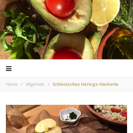
Home
/
Allgemein
/
Schlesisches Herings-Häckerle