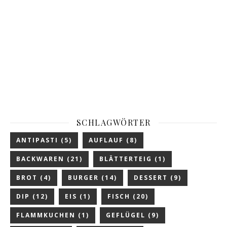
SCHLAGWÖRTER
ANTIPASTI
(5)
AUFLAUF
(8)
BACKWAREN
(21)
BLÄTTERTEIG
(1)
BROT
(4)
BURGER
(14)
DESSERT
(9)
DIP
(12)
EIS
(1)
FISCH
(20)
FLAMMKUCHEN
(1)
GEFLÜGEL
(9)