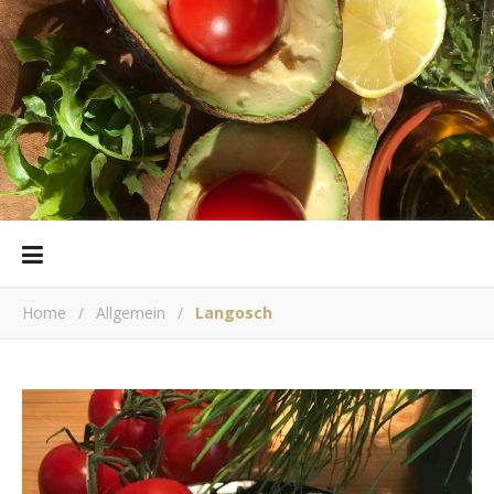
Home
/
Allgemein
/
Langosch