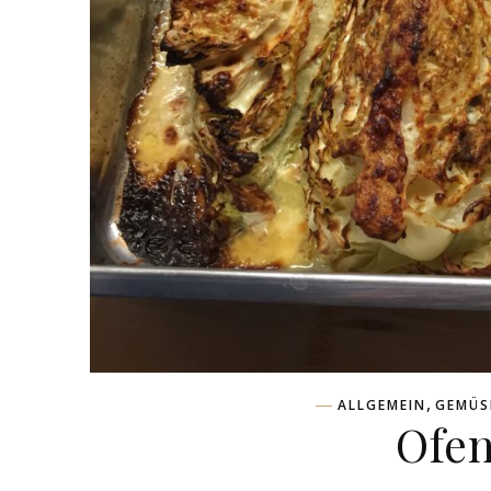
,
ALLGEMEIN
GEMÜS
Ofen