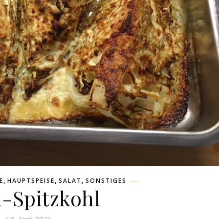
,
,
,
E
HAUPTSPEISE
SALAT
SONSTIGES
-Spitzkohl
18. April 2021