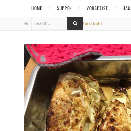
HOME
SUPPEN
VORSPEISE
HAU
Home
/
Allgemein
/
Ofen-Spitzkohl