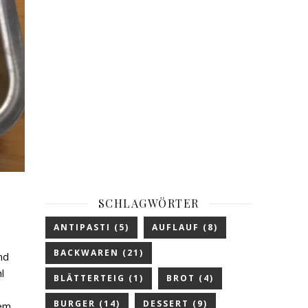
SCHLAGWÖRTER
ANTIPASTI
(5)
AUFLAUF
(8)
BACKWAREN
(21)
nd
l
BLÄTTERTEIG
(1)
BROT
(4)
BURGER
(14)
DESSERT
(9)
dem