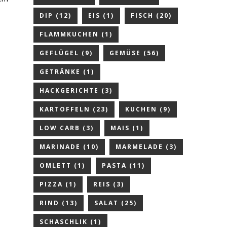
DIP
(12)
EIS
(1)
FISCH
(20)
FLAMMKUCHEN
(1)
GEFLÜGEL
(9)
GEMÜSE
(56)
GETRÄNKE
(1)
HACKGERICHTE
(3)
KARTOFFELN
(23)
KUCHEN
(9)
LOW CARB
(3)
MAIS
(1)
MARINADE
(10)
MARMELADE
(3)
OMLETT
(1)
PASTA
(11)
PIZZA
(1)
REIS
(3)
RIND
(13)
SALAT
(25)
SCHASCHLIK
(1)