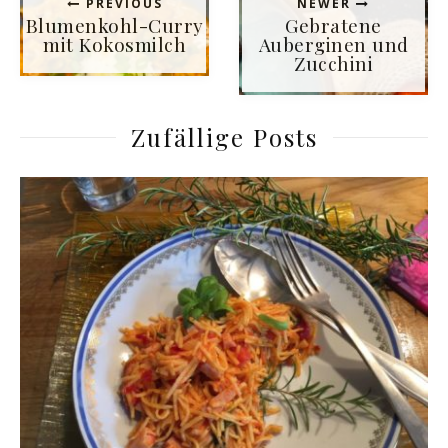
PREVIOUS
NEWER
Blumenkohl-Curry
Gebratene
mit Kokosmilch
Auberginen und
Zucchini
Zufällige Posts