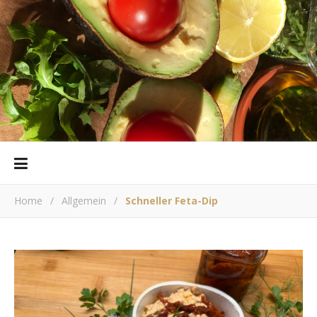
Home
/
Allgemein
/
Schneller Feta-Dip