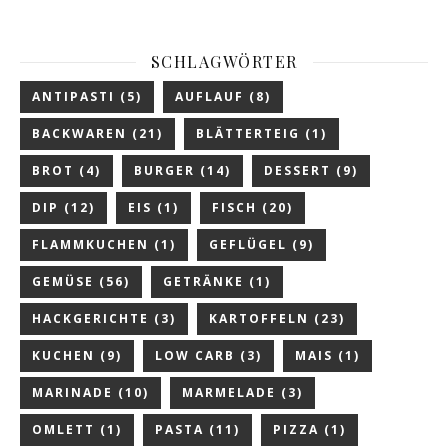
SCHLAGWÖRTER
ANTIPASTI
(5)
AUFLAUF
(8)
BACKWAREN
(21)
BLÄTTERTEIG
(1)
BROT
(4)
BURGER
(14)
DESSERT
(9)
DIP
(12)
EIS
(1)
FISCH
(20)
FLAMMKUCHEN
(1)
GEFLÜGEL
(9)
GEMÜSE
(56)
GETRÄNKE
(1)
HACKGERICHTE
(3)
KARTOFFELN
(23)
KUCHEN
(9)
LOW CARB
(3)
MAIS
(1)
MARINADE
(10)
MARMELADE
(3)
OMLETT
(1)
PASTA
(11)
PIZZA
(1)