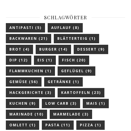
SCHLAGWÖRTER
ANTIPASTI
(5)
AUFLAUF
(8)
BACKWAREN
(21)
BLÄTTERTEIG
(1)
BROT
(4)
BURGER
(14)
DESSERT
(9)
DIP
(12)
EIS
(1)
FISCH
(20)
FLAMMKUCHEN
(1)
GEFLÜGEL
(9)
GEMÜSE
(56)
GETRÄNKE
(1)
HACKGERICHTE
(3)
KARTOFFELN
(23)
KUCHEN
(9)
LOW CARB
(3)
MAIS
(1)
MARINADE
(10)
MARMELADE
(3)
OMLETT
(1)
PASTA
(11)
PIZZA
(1)