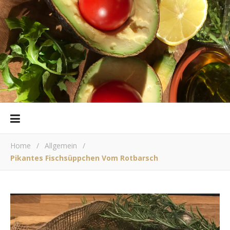
Home
/
Allgemein
/
Pikantes Fischsüppchen Vom Rotbarsch