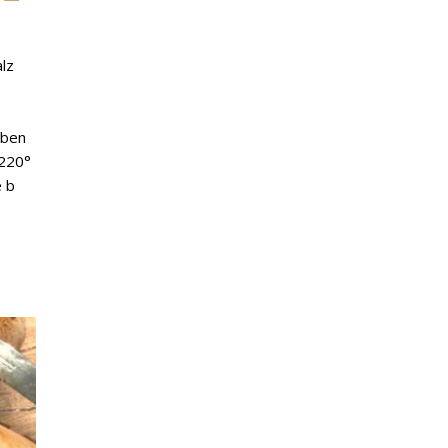
alz
iben
 220°
e b