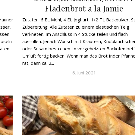
Fladenbrot a la Jamie
brauner
Zutaten: 6 EL Mehl, 4 EL Joghurt, 1/2 TL Backpulver, S
asser,
Zubereitung: Alle Zutaten zu einem elastischen Teig
essen
verkneten. Im Anschluss in 4 Stücke teilen und flach
öseln.
ausrollen. Jenach Wunsch mit Kräutern, Knoblauchsche
taten
oder Sesam bestreuen. In vorgeheizten Backofen bei
Umluft fertig backen. Wenn man das Brot Inder Pfann
rät, dann ca. 2...
6. Juni 2021