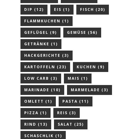
DIP
(12)
EIS
(1)
FISCH
(20)
FLAMMKUCHEN
(1)
GEFLÜGEL
(9)
GEMÜSE
(56)
GETRÄNKE
(1)
HACKGERICHTE
(3)
KARTOFFELN
(23)
KUCHEN
(9)
LOW CARB
(3)
MAIS
(1)
MARINADE
(10)
MARMELADE
(3)
OMLETT
(1)
PASTA
(11)
PIZZA
(1)
REIS
(3)
RIND
(13)
SALAT
(25)
SCHASCHLIK
(1)