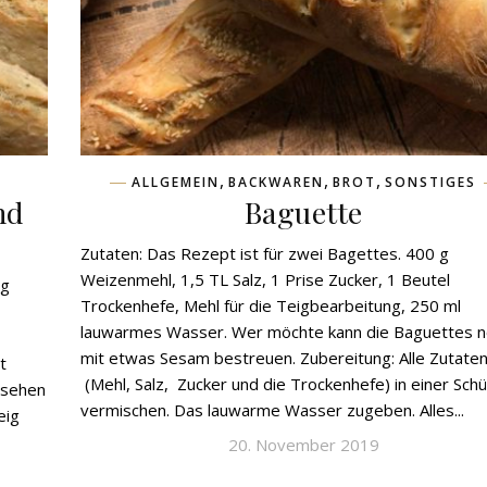
,
,
,
ALLGEMEIN
BACKWAREN
BROT
SONSTIGES
nd
Baguette
Zutaten: Das Rezept ist für zwei Bagettes. 400 g
Weizenmehl, 1,5 TL Salz, 1 Prise Zucker, 1 Beutel
 g
Trockenhefe, Mehl für die Teigbearbeitung, 250 ml
lauwarmes Wasser. Wer möchte kann die Baguettes 
mit etwas Sesam bestreuen. Zubereitung: Alle Zutate
t
(Mehl, Salz, Zucker und die Trockenhefe) in einer Sch
 sehen
vermischen. Das lauwarme Wasser zugeben. Alles...
eig
20. November 2019