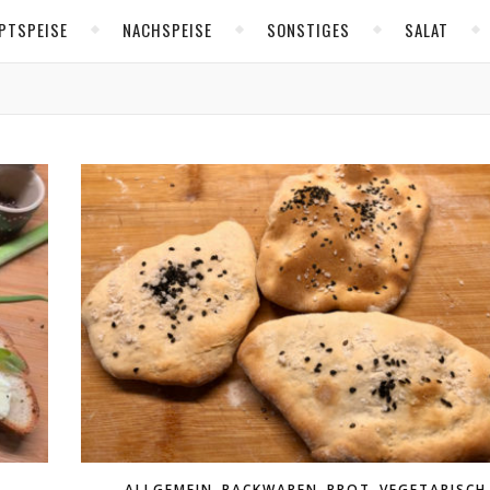
PTSPEISE
NACHSPEISE
SONSTIGES
SALAT
,
,
,
ALLGEMEIN
BACKWAREN
BROT
VEGETARISCH