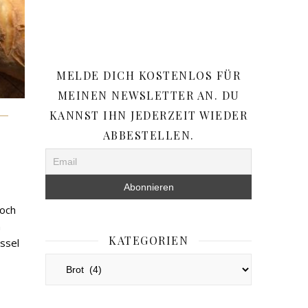
MELDE DICH KOSTENLOS FÜR
MEINEN NEWSLETTER AN. DU
KANNST IHN JEDERZEIT WIEDER
ABBESTELLEN.
noch
n
KATEGORIEN
üssel
Kategorien