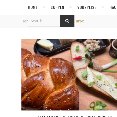
HOME
SUPPEN
VORSPEISE
HAU
Home
/
Category Archives: Brot
,
,
,
ALLGEMEIN
BACKWAREN
BROT
BURGER