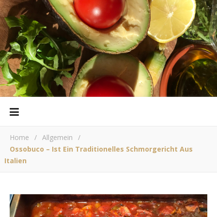
Home
/
Allgemein
/
Ossobuco – Ist Ein Traditionelles Schmorgericht Aus
Italien