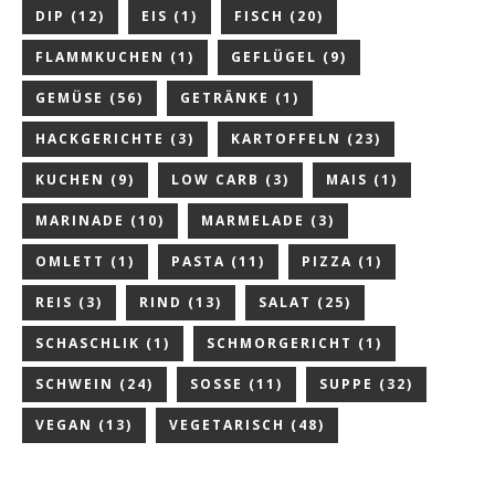
DIP
(12)
EIS
(1)
FISCH
(20)
FLAMMKUCHEN
(1)
GEFLÜGEL
(9)
GEMÜSE
(56)
GETRÄNKE
(1)
HACKGERICHTE
(3)
KARTOFFELN
(23)
KUCHEN
(9)
LOW CARB
(3)
MAIS
(1)
MARINADE
(10)
MARMELADE
(3)
OMLETT
(1)
PASTA
(11)
PIZZA
(1)
REIS
(3)
RIND
(13)
SALAT
(25)
SCHASCHLIK
(1)
SCHMORGERICHT
(1)
SCHWEIN
(24)
SOSSE
(11)
SUPPE
(32)
VEGAN
(13)
VEGETARISCH
(48)