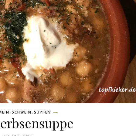
,
,
MEIN
SCHWEIN
SUPPEN
rerbsensuppe
12. April 2019