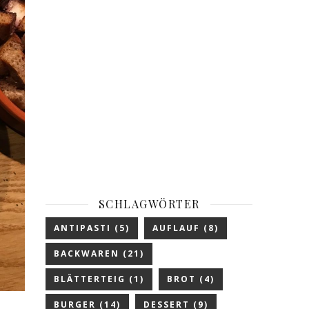
SCHLAGWÖRTER
ANTIPASTI
(5)
AUFLAUF
(8)
BACKWAREN
(21)
BLÄTTERTEIG
(1)
BROT
(4)
BURGER
(14)
DESSERT
(9)