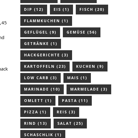
DIP
(12)
EIS
(1)
FISCH
(20)
FLAMMKUCHEN
(1)
0,45
GEFLÜGEL
(9)
GEMÜSE
(56)
nd
GETRÄNKE
(1)
HACKGERICHTE
(3)
KARTOFFELN
(23)
KUCHEN
(9)
mack
LOW CARB
(3)
MAIS
(1)
MARINADE
(10)
MARMELADE
(3)
OMLETT
(1)
PASTA
(11)
PIZZA
(1)
REIS
(3)
RIND
(13)
SALAT
(25)
SCHASCHLIK
(1)