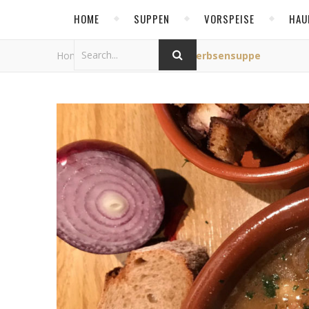
HOME
SUPPEN
VORSPEISE
HAU
Home
/
Allgemein
/
Kichererbsensuppe