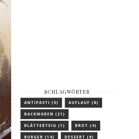
SCHLAGWÖRTER
ANTIPASTI
(5)
AUFLAUF
(8)
BACKWAREN
(21)
BLÄTTERTEIG
(1)
BROT
(4)
BURGER
(14)
DESSERT
(9)