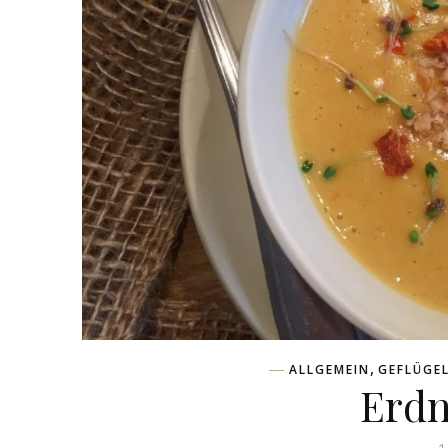
,
ALLGEMEIN
GEFLÜGE
Erd
1