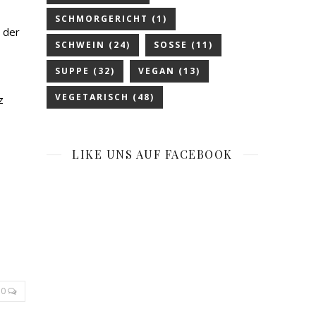
SCHMORGERICHT
(1)
t der
SCHWEIN
(24)
SOSSE
(11)
SUPPE
(32)
VEGAN
(13)
VEGETARISCH
(48)
z
LIKE UNS AUF FACEBOOK
0