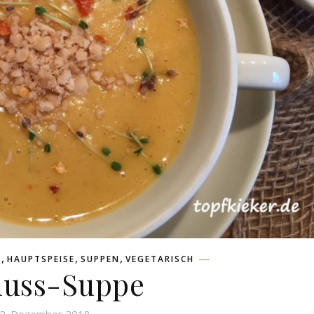
,
,
,
L
HAUPTSPEISE
SUPPEN
VEGETARISCH
nuss-Suppe
2. Dezember 2018