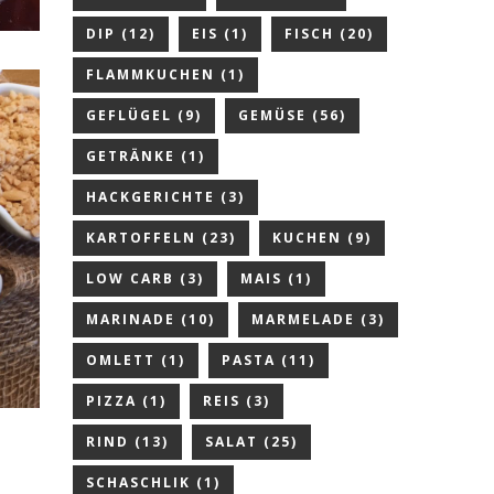
DIP
(12)
EIS
(1)
FISCH
(20)
FLAMMKUCHEN
(1)
GEFLÜGEL
(9)
GEMÜSE
(56)
GETRÄNKE
(1)
HACKGERICHTE
(3)
KARTOFFELN
(23)
KUCHEN
(9)
LOW CARB
(3)
MAIS
(1)
MARINADE
(10)
MARMELADE
(3)
OMLETT
(1)
PASTA
(11)
PIZZA
(1)
REIS
(3)
RIND
(13)
SALAT
(25)
SCHASCHLIK
(1)