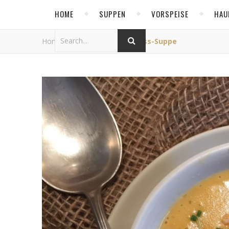
HOME
SUPPEN
VORSPEISE
HAU
Home
/
Allgemein
/
Erdnuss-Suppe