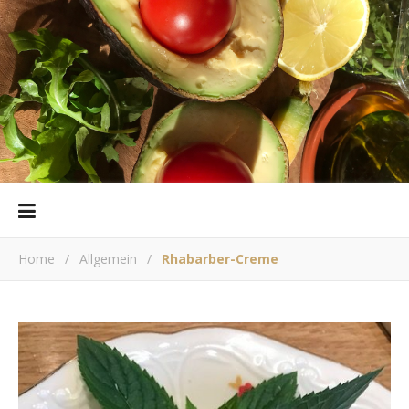
Home
/
Allgemein
/
Rhabarber-Creme