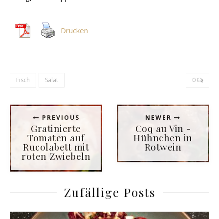
Drucken
Fisch
Salat
0
PREVIOUS
NEWER
Gratinierte
Coq au Vin -
Tomaten auf
Hühnchen in
Rucolabett mit
Rotwein
roten Zwiebeln
Zufällige Posts