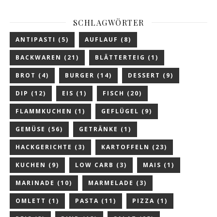
SCHLAGWÖRTER
ANTIPASTI
(5)
AUFLAUF
(8)
BACKWAREN
(21)
BLÄTTERTEIG
(1)
BROT
(4)
BURGER
(14)
DESSERT
(9)
DIP
(12)
EIS
(1)
FISCH
(20)
FLAMMKUCHEN
(1)
GEFLÜGEL
(9)
GEMÜSE
(56)
GETRÄNKE
(1)
HACKGERICHTE
(3)
KARTOFFELN
(23)
KUCHEN
(9)
LOW CARB
(3)
MAIS
(1)
MARINADE
(10)
MARMELADE
(3)
OMLETT
(1)
PASTA
(11)
PIZZA
(1)