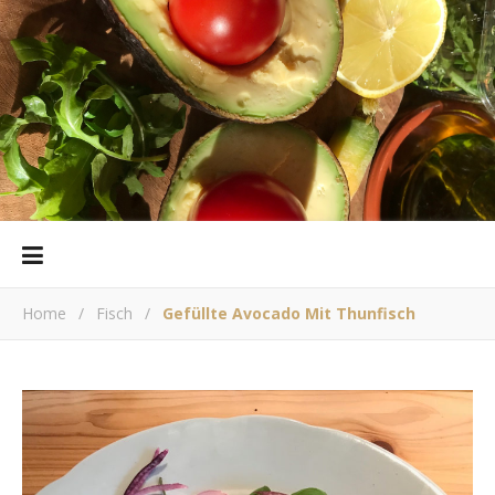
Home
/
Fisch
/
Gefüllte Avocado Mit Thunfisch