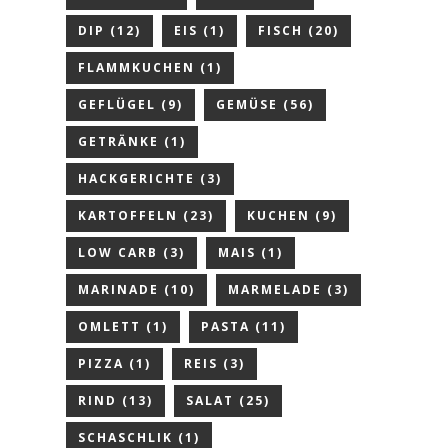
DIP
(12)
EIS
(1)
FISCH
(20)
FLAMMKUCHEN
(1)
GEFLÜGEL
(9)
GEMÜSE
(56)
GETRÄNKE
(1)
HACKGERICHTE
(3)
KARTOFFELN
(23)
KUCHEN
(9)
LOW CARB
(3)
MAIS
(1)
MARINADE
(10)
MARMELADE
(3)
OMLETT
(1)
PASTA
(11)
PIZZA
(1)
REIS
(3)
RIND
(13)
SALAT
(25)
SCHASCHLIK
(1)