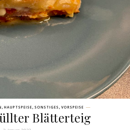
,
,
,
N
HAUPTSPEISE
SONSTIGES
VORSPEISE
üllter Blätterteig
2. Januar 2023