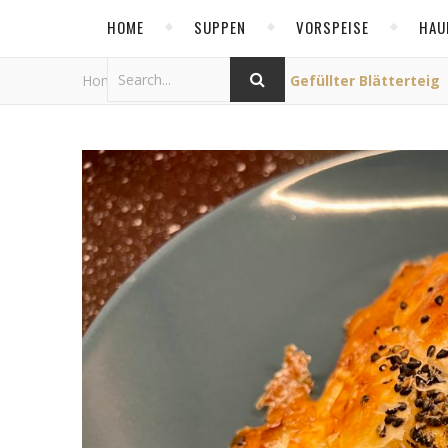
HOME
SUPPEN
VORSPEISE
HAU
Home
/
Allgemein
/
Pikant Gefüllter Blätterteig