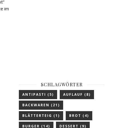
kt“
ze im
SCHLAGWÖRTER
ANTIPASTI
(5)
AUFLAUF
(8)
BACKWAREN
(21)
BLÄTTERTEIG
(1)
BROT
(4)
BURGER
(14)
DESSERT
(9)