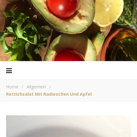
Home
/
Allgemein
/
Rettichsalat Mit Radieschen Und Apfel