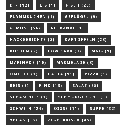
DIP
(12)
EIS
(1)
FISCH
(20)
FLAMMKUCHEN
(1)
GEFLÜGEL
(9)
GEMÜSE
(56)
GETRÄNKE
(1)
HACKGERICHTE
(3)
KARTOFFELN
(23)
KUCHEN
(9)
LOW CARB
(3)
MAIS
(1)
MARINADE
(10)
MARMELADE
(3)
OMLETT
(1)
PASTA
(11)
PIZZA
(1)
REIS
(3)
RIND
(13)
SALAT
(25)
SCHASCHLIK
(1)
SCHMORGERICHT
(1)
SCHWEIN
(24)
SOSSE
(11)
SUPPE
(32)
VEGAN
(13)
VEGETARISCH
(48)