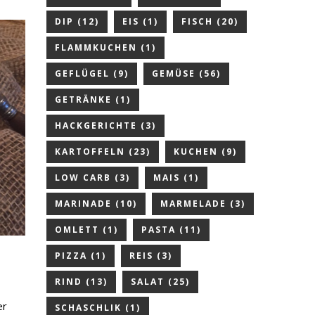
DIP
(12)
EIS
(1)
FISCH
(20)
FLAMMKUCHEN
(1)
GEFLÜGEL
(9)
GEMÜSE
(56)
GETRÄNKE
(1)
HACKGERICHTE
(3)
KARTOFFELN
(23)
KUCHEN
(9)
LOW CARB
(3)
MAIS
(1)
MARINADE
(10)
MARMELADE
(3)
OMLETT
(1)
PASTA
(11)
PIZZA
(1)
REIS
(3)
RIND
(13)
SALAT
(25)
er
SCHASCHLIK
(1)