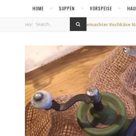
HOME
SUPPEN
VORSPEISE
HAU
Home
/
Allgemein
/
Hausgemachter Kochkäse Na