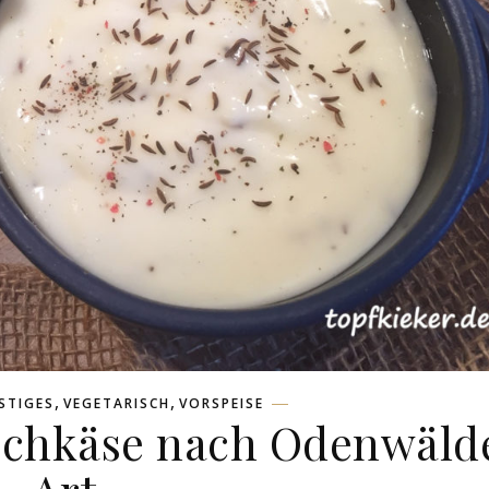
,
,
STIGES
VEGETARISCH
VORSPEISE
chkäse nach Odenwäld