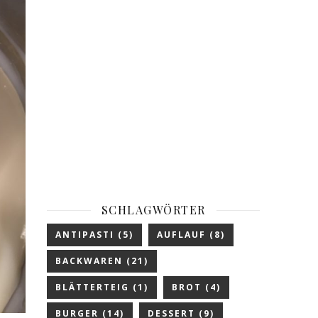
SCHLAGWÖRTER
ANTIPASTI
(5)
AUFLAUF
(8)
BACKWAREN
(21)
BLÄTTERTEIG
(1)
BROT
(4)
BURGER
(14)
DESSERT
(9)