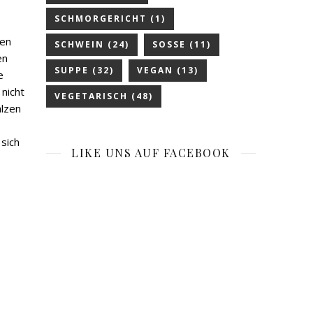
SCHMORGERICHT
(1)
hen
SCHWEIN
(24)
SOSSE
(11)
en
SUPPE
(32)
VEGAN
(13)
e
 nicht
VEGETARISCH
(48)
alzen
sich
LIKE UNS AUF FACEBOOK