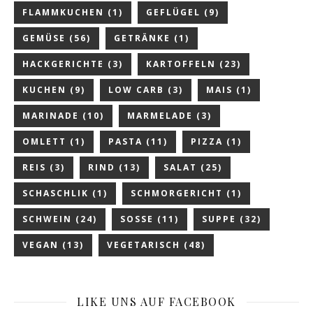
FLAMMKUCHEN
(1)
GEFLÜGEL
(9)
GEMÜSE
(56)
GETRÄNKE
(1)
HACKGERICHTE
(3)
KARTOFFELN
(23)
KUCHEN
(9)
LOW CARB
(3)
MAIS
(1)
MARINADE
(10)
MARMELADE
(3)
OMLETT
(1)
PASTA
(11)
PIZZA
(1)
REIS
(3)
RIND
(13)
SALAT
(25)
SCHASCHLIK
(1)
SCHMORGERICHT
(1)
SCHWEIN
(24)
SOSSE
(11)
SUPPE
(32)
VEGAN
(13)
VEGETARISCH
(48)
LIKE UNS AUF FACEBOOK