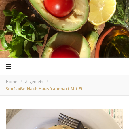
Home
/
Allgemein
/
Senfsoße Nach Hausfrauenart Mit Ei